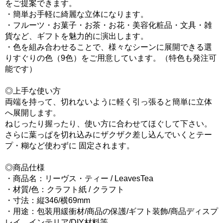
をご提案できます。
・簡単お手軽に綺麗な立体になります。
・フルーツ・お菓子・お茶・お花・美容化粧品・文具・雑
貨など、ギフトを魅力的に演出します。
・色を組み合わせることで、様々なシーンに展開できる選
りすぐりの色（9色）をご用意しています。（特色も発注可
能です）
◎上手な使い方
両端を持って、切れないように軽く引っ張ると簡単に立体
へ展開します。
ねじったり握ったり、使い方に合わせてほぐして下さい。
さらに葉っぱを切れ込みにザクザク差し込んでいくとテー
プ・糊など使わずに 固定されます。
◎商品仕様
・商品名：リーヴス・ティー / LeavesTea
・材質/色：クラフト紙 / クラフト
・寸法：縦346/横69mm
・用途：包装用緩衝材/商品の保護/ギフト装飾/商品ディスプ
レイ、インテリア/DIY材料等