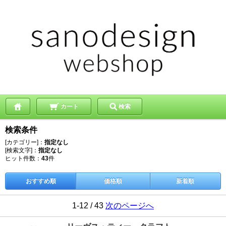
カート
検索
検索条件
[カテゴリー]：
指定なし
[検索文字]：
指定なし
ヒット件数：
43
件
おすすめ順
価格順
新着順
1-12 / 43
次のページへ